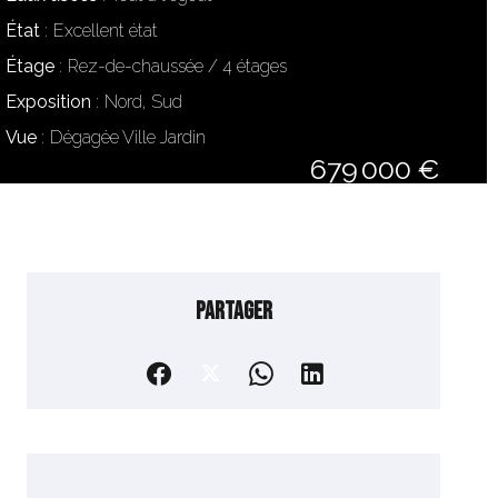
État
Excellent état
Étage
Rez-de-chaussée / 4 étages
Exposition
Nord, Sud
Vue
Dégagée Ville Jardin
679 000 €
Partager