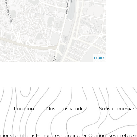
Leaflet
s
Location
Nos biens vendus
Nous concernan
tions légales
Honoraires d'agence
Changer ses préféren