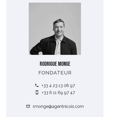
Rodrigue MONGE
FONDATEUR
+33 4 23 13 08 97
+33 6 11 69 97 47
r.monge@agentnicois.com