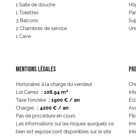
1 Salle de douche
Hôp
1 Toilettes
Pa
3 Balcons
Su
2 Chambres de service
Uni
1 Cave
Mentions légales
Pr
Honoraires à la charge du vendeur
Ch
Loi Carrez
106.94 m²
Int
Taxe foncière
1900 € / an
Écl
Charges
4200 € / an
As
Pas de procédure en cours
Fib
Les informations sur les risques auxquels ce
Imm
bien est exposé sont disponibles sur le site
Int