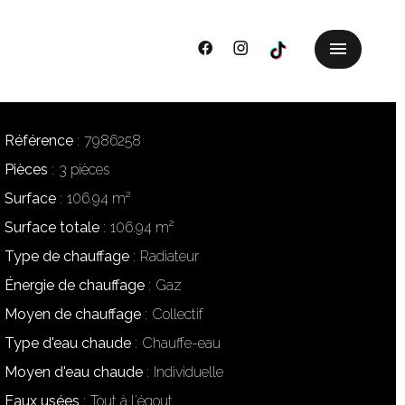
Référence
7986258
Pièces
3 pièces
Surface
106.94 m²
Surface totale
106.94 m²
Type de chauffage
Radiateur
Énergie de chauffage
Gaz
Moyen de chauffage
Collectif
Type d'eau chaude
Chauffe-eau
Moyen d'eau chaude
Individuelle
Eaux usées
Tout à l'égout