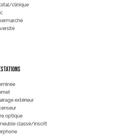
ital/clinique
rc
permarché
versité
estations
eminée
ernet
airage extérieur
censeur
re optique
euble classé/inscrit
erphone