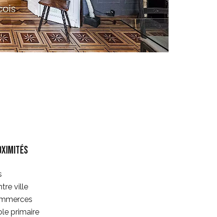
oximités
s
tre ville
mmerces
le primaire