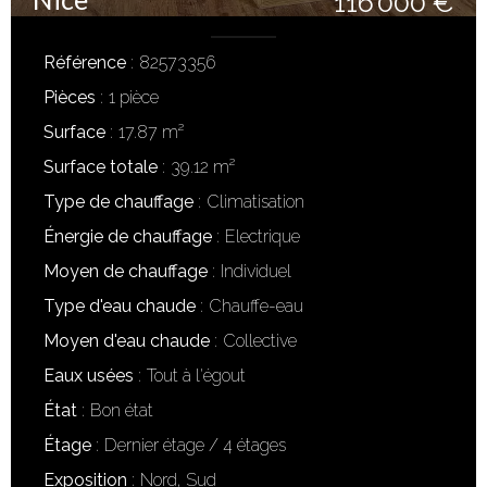
116 000 €
Référence
82573356
Pièces
1 pièce
Surface
17.87 m²
Surface totale
39.12 m²
Type de chauffage
Climatisation
Énergie de chauffage
Electrique
Moyen de chauffage
Individuel
Type d'eau chaude
Chauffe-eau
Moyen d'eau chaude
Collective
Eaux usées
Tout à l'égout
État
Bon état
Étage
Dernier étage / 4 étages
Exposition
Nord, Sud