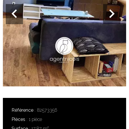
Référence
82573356
Pièces
1 pièce
Surface
17.87 m²