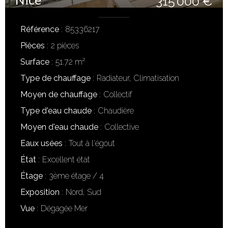
315 000 €
Référence
85336217
Pièces
2 pièces
Surface
51.72 m²
Type de chauffage
Radiateur, Climatisation
Moyen de chauffage
Collectif
Type d'eau chaude
Chaudière
Moyen d'eau chaude
Collective
Eaux usées
Tout à l'égout
État
Excellent état
Étage
3ème étage / 4
Exposition
Nord, Sud
Vue
Dégagée Mer