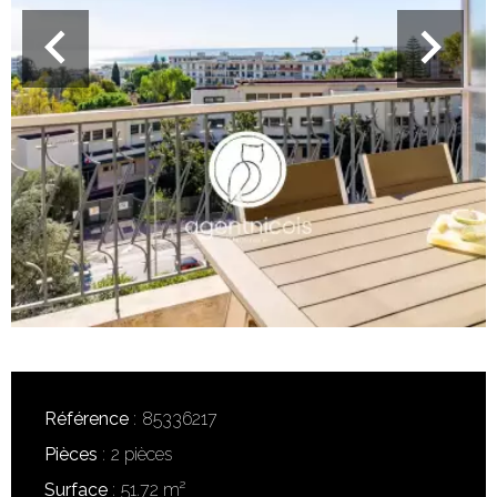
Référence
85336217
Pièces
2 pièces
Surface
51.72 m²