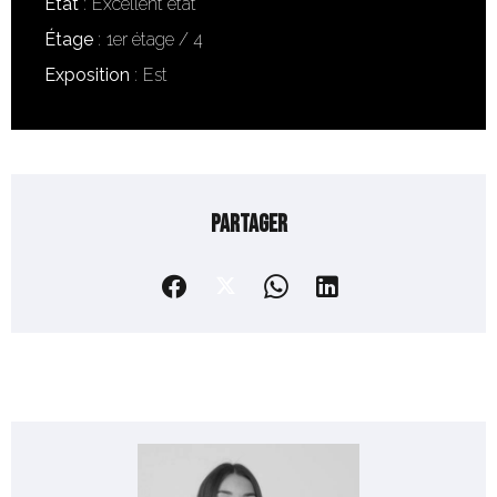
État
Excellent état
Étage
1er étage / 4
Exposition
Est
Partager