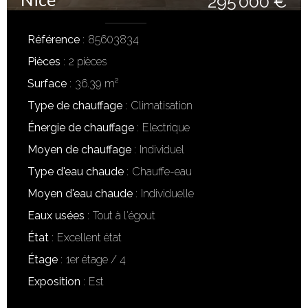
295 000 €
Référence
85603834
Pièces
2 pièces
Surface
36.39 m²
Type de chauffage
Climatisation
Énergie de chauffage
Electrique
Moyen de chauffage
Individuel
Type d'eau chaude
Chauffe-eau
Moyen d'eau chaude
Individuelle
Eaux usées
Tout à l'égout
État
Excellent état
Étage
1er étage / 4
Exposition
Est