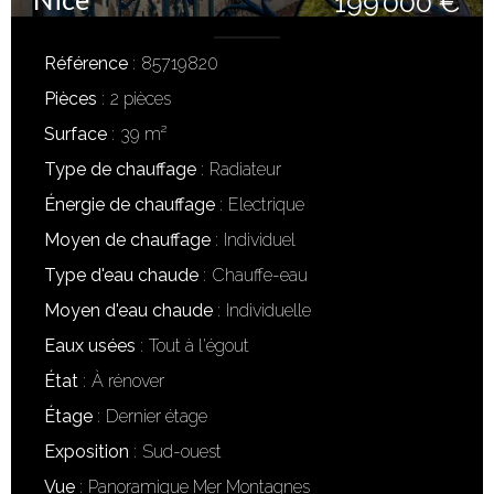
199 000 €
Référence
85719820
Pièces
2 pièces
Surface
39 m²
Type de chauffage
Radiateur
Énergie de chauffage
Electrique
Moyen de chauffage
Individuel
Type d'eau chaude
Chauffe-eau
Moyen d'eau chaude
Individuelle
Eaux usées
Tout à l'égout
État
À rénover
Étage
Dernier étage
Exposition
Sud-ouest
Vue
Panoramique Mer Montagnes