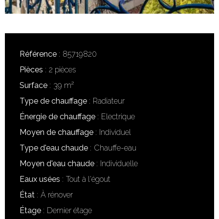
Référence
85719820
Pièces
2 pièces
Surface
39 m²
Type de chauffage
Radiateur
Énergie de chauffage
Electrique
Moyen de chauffage
Individuel
Type d'eau chaude
Chauffe-eau
Moyen d'eau chaude
Individuelle
Eaux usées
Tout à l'égout
État
À rénover
Étage
Dernier étage