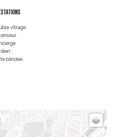
estations
ble vitrage
censeur
ncierge
rdien
te blindée