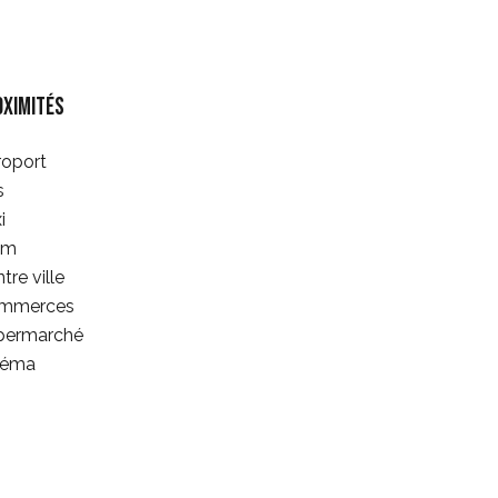
oximités
roport
s
i
am
tre ville
mmerces
permarché
néma