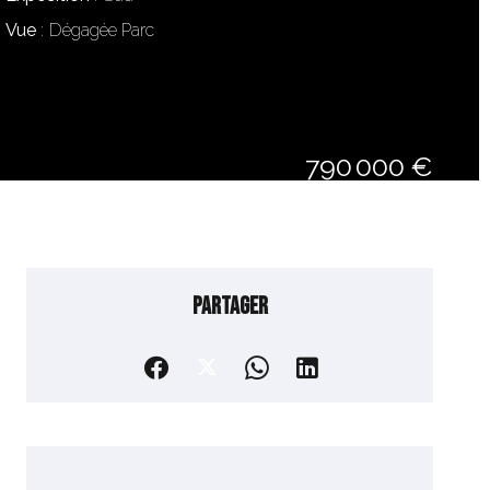
Vue
Dégagée Parc
790 000 €
Partager