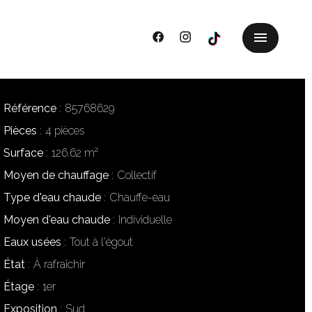
Référence
85768629
Pièces
4 pièces
Surface
126.62 m²
Moyen de chauffage
Collectif
Type d'eau chaude
Chauffe-eau
Moyen d'eau chaude
Individuelle
Eaux usées
Tout à l'égout
État
À rafraîchir
Étage
1er
Exposition
Sud