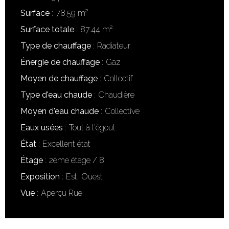
Surface
78.59 m²
Surface totale
87.44 m²
Type de chauffage
Radiateur
Énergie de chauffage
Gaz
Moyen de chauffage
Collectif
Type d'eau chaude
Chaudière
Moyen d'eau chaude
Collective
Eaux usées
Tout à l'égout
État
Excellent état
Étage
2ème étage / 8
Exposition
Est, Ouest
Vue
Aperçu Rue