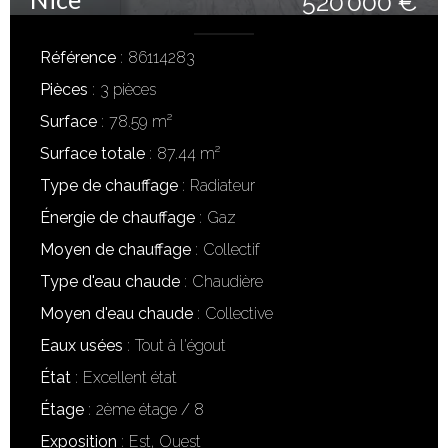
520 000 €
Référence
86114283
Pièces
3 pièces
Surface
78.59 m²
Surface totale
87.44 m²
Type de chauffage
Radiateur
Énergie de chauffage
Gaz
Moyen de chauffage
Collectif
Type d'eau chaude
Chaudière
Moyen d'eau chaude
Collective
Eaux usées
Tout à l'égout
État
Excellent état
Étage
2ème étage / 8
Exposition
Est, Ouest