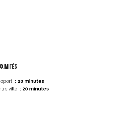
oximités
roport
20 minutes
tre ville
20 minutes