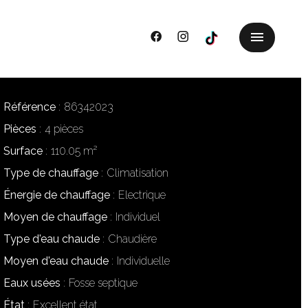
Référence
86342023
Pièces
4 pièces
Surface
110.05 m²
Type de chauffage
Climatisation
Énergie de chauffage
Electrique
Moyen de chauffage
Individuel
Type d'eau chaude
Chaudière
Moyen d'eau chaude
Individuelle
Eaux usées
Fosse septique
État
Excellent état