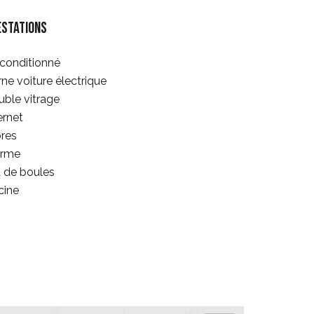
estations
 conditionné
ne voiture électrique
ble vitrage
ernet
res
arme
 de boules
cine