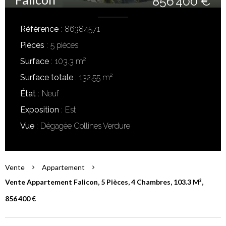
856 400 €
Référence
86384571
Pièces
5 pièces
Surface
103.3 m²
Surface totale
132.55 m²
État
Neuf
Exposition
Est
Vue
Dégagée Collines Verdure
Vente
Appartement
Vente Appartement Falicon, 5 Pièces, 4 Chambres, 103.3 M²,
856 400 €