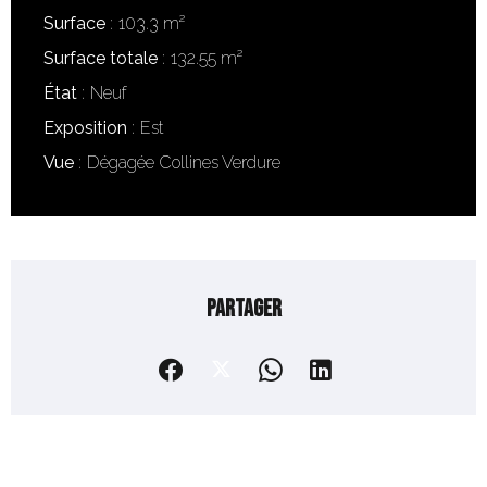
Surface
103.3 m²
Surface totale
132.55 m²
État
Neuf
Exposition
Est
Vue
Dégagée Collines Verdure
Partager