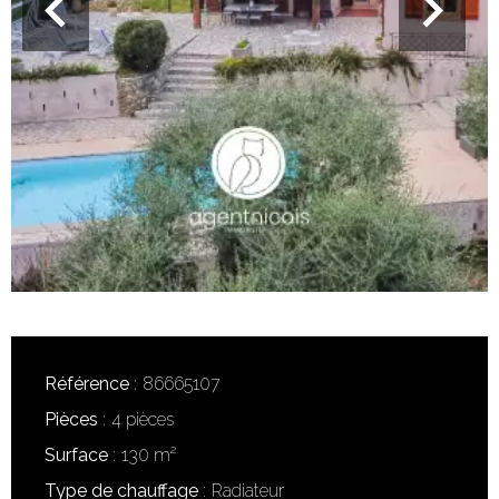
Référence
86665107
Pièces
4 pièces
Surface
130 m²
Type de chauffage
Radiateur