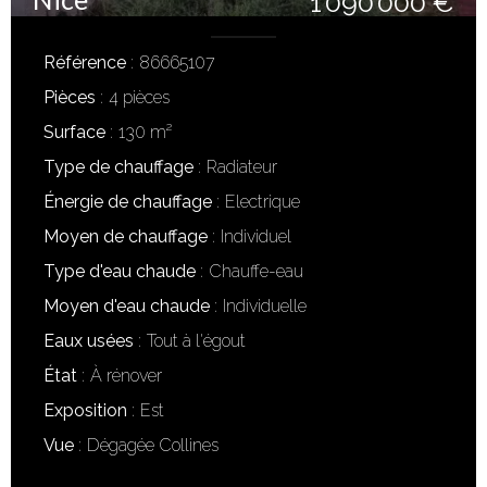
1 090 000 €
Référence
86665107
Pièces
4 pièces
Surface
130 m²
Type de chauffage
Radiateur
Énergie de chauffage
Electrique
Moyen de chauffage
Individuel
Type d'eau chaude
Chauffe-eau
Moyen d'eau chaude
Individuelle
Eaux usées
Tout à l'égout
État
À rénover
Exposition
Est
Vue
Dégagée Collines