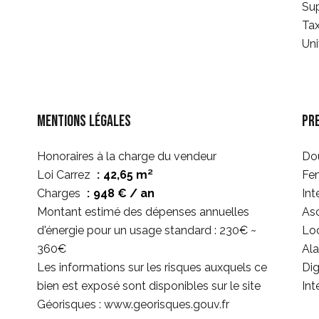
Su
Tax
Uni
Mentions légales
Pr
Honoraires à la charge du vendeur
Dou
Loi Carrez
42,65 m²
Fe
Charges
948 € / an
Int
Montant estimé des dépenses annuelles
As
d'énergie pour un usage standard : 230€ ~
Loc
360€
Al
Les informations sur les risques auxquels ce
Di
bien est exposé sont disponibles sur le site
Int
Géorisques : www.georisques.gouv.fr