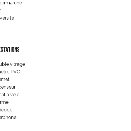
permarché
i
versité
estations
ble vitrage
nêtre PVC
ernet
censeur
al à vélo
arme
gicode
erphone