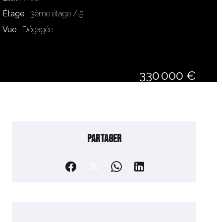
Étage
3ème étage / 5
Vue
Dégagée
330 000 €
Partager