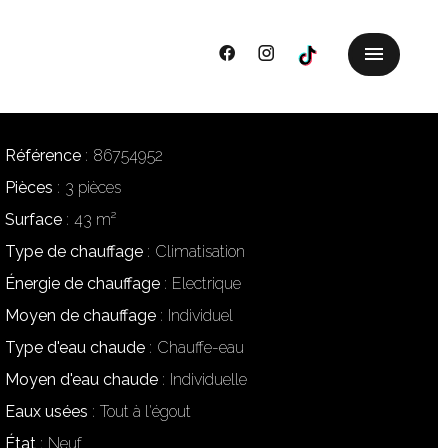
Référence
86754952
Pièces
3 pièces
Surface
43 m²
Type de chauffage
Climatisation
Énergie de chauffage
Electrique
Moyen de chauffage
Individuel
Type d'eau chaude
Chauffe-eau
Moyen d'eau chaude
Individuelle
Eaux usées
Tout à l'égout
État
Neuf