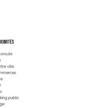
oximités
toroute
s
tre ville
mmerces
re
r
rc
king public
age