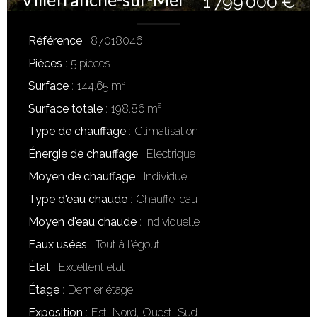
1 799 000 €
Référence
87018046
Pièces
5 pièces
Surface
144.65 m²
Surface totale
198.86 m²
Type de chauffage
Climatisation
Énergie de chauffage
Electrique
Moyen de chauffage
Individuel
Type d'eau chaude
Chauffe-eau
Moyen d'eau chaude
Individuelle
Eaux usées
Tout à l'égout
État
Excellent état
Étage
Dernier étage
Exposition
Est, Nord, Ouest, Sud