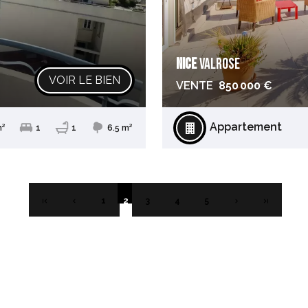
NICE
VALROSE
VOIR LE BIEN
VENTE
850 000 €
Appartement
²
1
1
6.5 m²
1
2
3
4
5