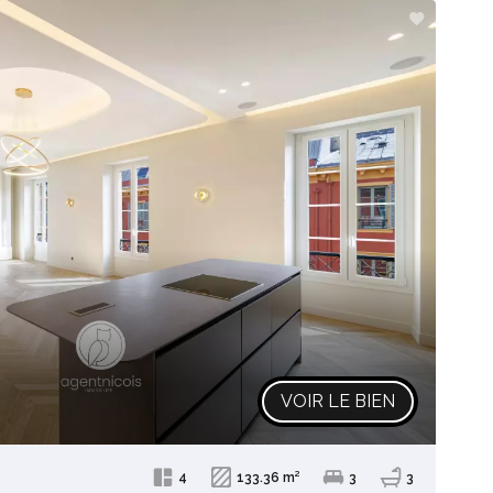
VOIR LE BIEN
4
133.36 m²
3
3