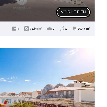
VOIR LE BIEN
3
72.69 m²
2
1
20.54 m²