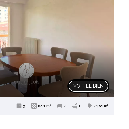
VOIR LE BIEN
3
68.1 m²
2
1
24.81 m²