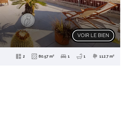
VOIR LE BIEN
2
80.57 m²
1
1
112.7 m²