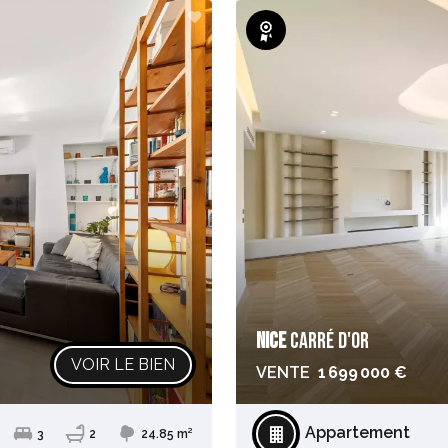
Exclusivité
NICE
CARRÉ D'OR
VOIR LE BIEN
VENTE
1 699 000 €
Appartement
3
2
24.85 m²