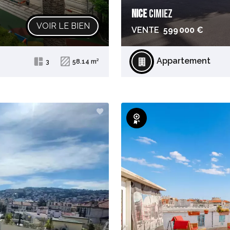
NICE
CIMIEZ
VOIR LE BIEN
VENTE
599 000 €
Appartement
3
58.14 m²
Exclusivité