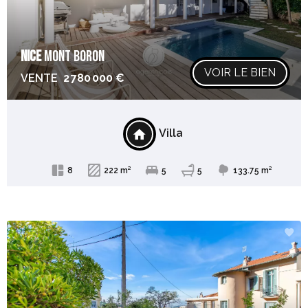
NICE
MONT BORON
VOIR LE BIEN
VENTE
2 780 000 €
Villa
8
222 m²
5
5
133.75 m²