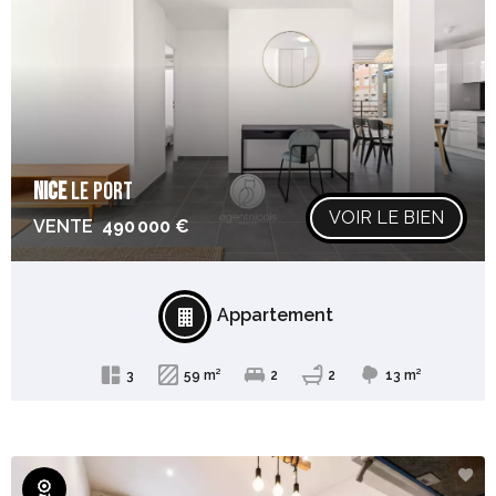
NICE
LE PORT
VOIR LE BIEN
VENTE
490 000 €
Appartement
3
59 m²
2
2
13 m²