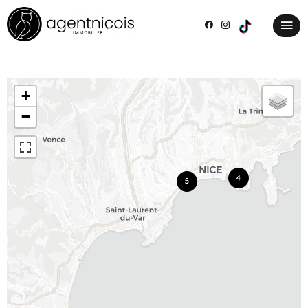
+
−
4
5