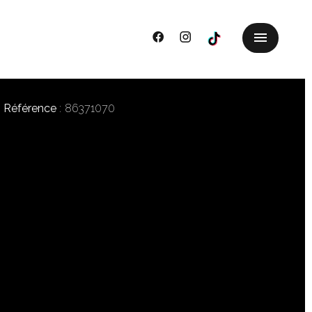
Référence
86371070