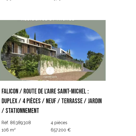
FALICON / ROUTE DE L'AIRE SAINT-MICHEL :
DUPLEX / 4 PIÈCES / NEUF / TERRASSE / JARDIN
/ STATIONNEMENT
Réf. 86389308
4 pièces
106 m²
657 200 €