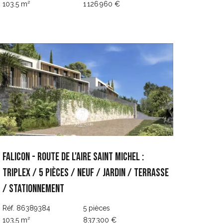
103.5 m²
1 126 960 €
FALICON - ROUTE DE L'AIRE SAINT MICHEL :
TRIPLEX / 5 PIÈCES / NEUF / JARDIN / TERRASSE
/ STATIONNEMENT
Réf. 86389384
5 pièces
103.5 m²
837 300 €