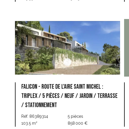
FALICON - ROUTE DE L'AIRE SAINT MICHEL :
TRIPLEX / 5 PIÈCES / NEUF / JARDIN / TERRASSE
/ STATIONNEMENT
Réf. 86389314
5 pièces
103.5 m²
858 000 €