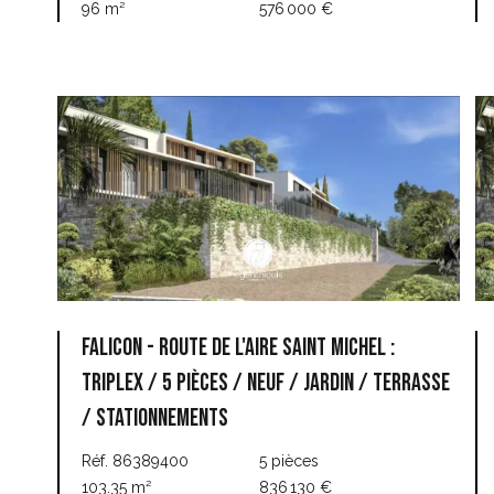
96 m²
576 000 €
FALICON - ROUTE DE L'AIRE SAINT MICHEL :
TRIPLEX / 5 PIÈCES / NEUF / JARDIN / TERRASSE
/ STATIONNEMENTS
Réf. 86389400
5 pièces
103.35 m²
836 130 €