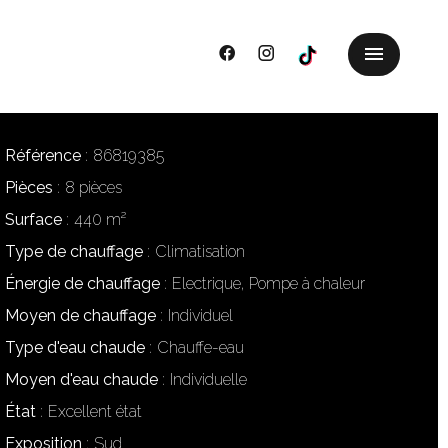
Référence
86819385
Pièces
8 pièces
Surface
440 m²
Type de chauffage
Climatisation
Énergie de chauffage
Electrique, Pompe à chaleur
Moyen de chauffage
Individuel
Type d'eau chaude
Chauffe-eau
Moyen d'eau chaude
Individuelle
État
Excellent état
Exposition
Sud