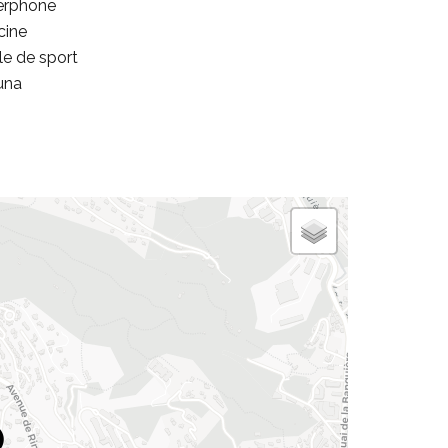
erphone
cine
le de sport
una