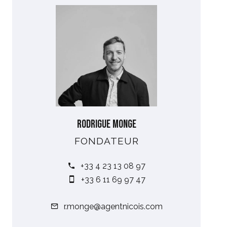
Rodrigue MONGE
FONDATEUR
+33 4 23 13 08 97
+33 6 11 69 97 47
r.monge@agentnicois.com