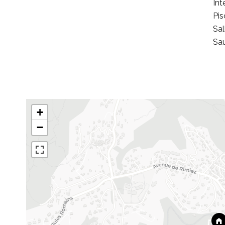
Int
Pis
Sal
Sa
+
−