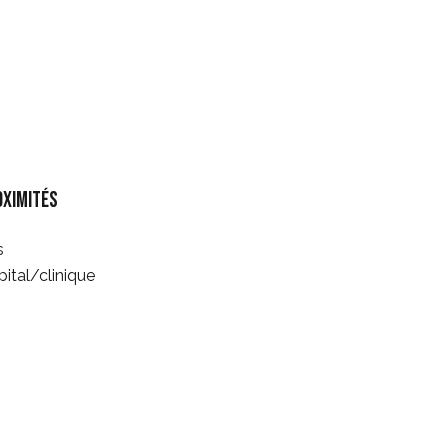
oximités
s
ital/clinique