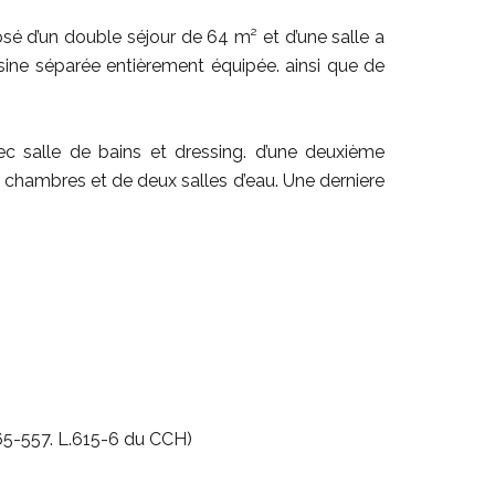
é d’un double séjour de 64 m² et d’une salle a
isine séparée entièrement équipée. ainsi que de
c salle de bains et dressing. d’une deuxième
 chambres et de deux salles d’eau. Une derniere
 65-557. L.615-6 du CCH)