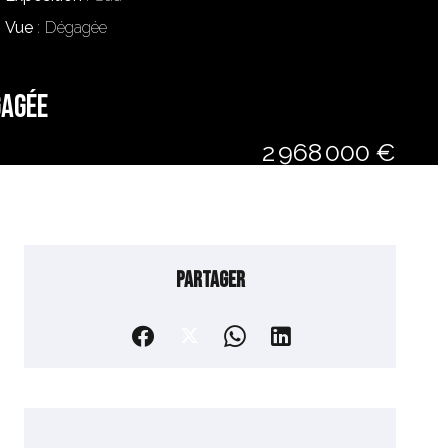
Vue
Dégagée
gagée
2 968 000 €
Partager