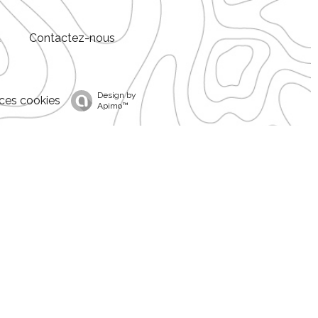
t
Contactez-nous
Design by
ces cookies
Apimo™